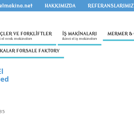
kelmakina.net
HAKKIMIZDA
REFERANSLARIMIZ
NÇLER VE FORKLİFTLER
İŞ MAKİNALARI
MERMER & 
nci̇ el ocak maki̇nalari
i̇ki̇nci̇ el i̇ş maki̇nalari
İKALAR FORSALE FAKTORY
El
sed
K35