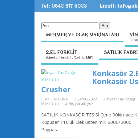
Tel: 0542 817 5023
Email: info@a
MERMER VE OCAK MAKİNALARI
Vİ
i̇ki̇
2.EL FORKLİT
SATILIK FABR
ikinci el forklift, 2.el forklift
Konkasör 2.
Konkasör U
Crusher
AKEL MAKİNA
24/06/2022
İnşaat Taş Ocağı
Makinaları
Hiç yorum yok
SATILIK KONKASÖR TESİSİ Çene 90lık nace 
Küpüser 110luk Elek üsten milli 6000/2000
Paypas...