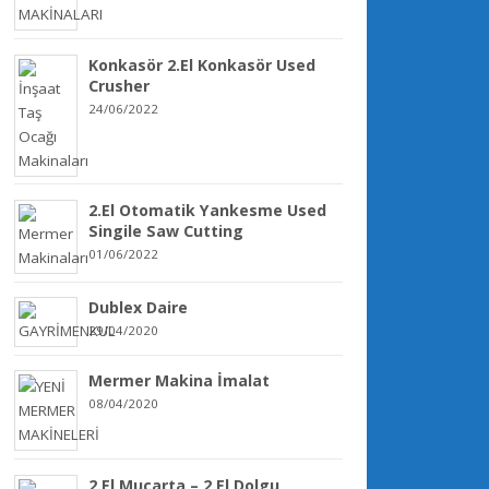
Konkasör 2.El Konkasör Used
Crusher
24/06/2022
2.El Otomatik Yankesme Used
Singile Saw Cutting
01/06/2022
Dublex Daire
29/04/2020
Mermer Makina İmalat
08/04/2020
2.El Mucarta – 2.El Dolgu