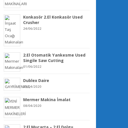
Konkasör 2.El Konkasör Used
Crusher
24/06/2022
2.El Otomatik Yankesme Used
Singile Saw Cutting
01/06/2022
Dublex Daire
29/04/2020
Mermer Makina İmalat
08/04/2020
2.El Mucarta – 2.El Dolgu