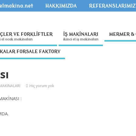
kelmakina.net
HAKKIMIZDA
REFERANSLARIMIZ
NÇLER VE FORKLİFTLER
İŞ MAKİNALARI
MERMER & 
nci̇ el ocak maki̇nalari
i̇ki̇nci̇ el i̇ş maki̇nalari
İKALAR FORSALE FAKTORY
sı
MAKİNALARI
Hiç yorum yok
AKİNASI :
MDA.