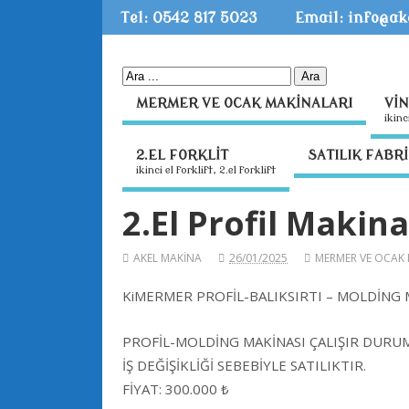
Tel: 0542 817 5023
Email: info@a
MERMER VE OCAK MAKİNALARI
Vİ
i̇ki̇
2.EL FORKLİT
SATILIK FABR
ikinci el forklift, 2.el forklift
2.El Profil Makina
AKEL MAKİNA
26/01/2025
MERMER VE OCAK 
KiMERMER PROFİL-BALIKSIRTI – MOLDİNG M
PROFİL-MOLDİNG MAKİNASI ÇALIŞIR DURU
İŞ DEĞİŞİKLİĞİ SEBEBİYLE SATILIKTIR.
FİYAT: 300.000 ₺