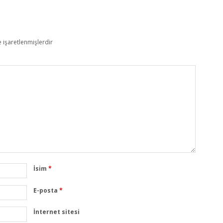
e işaretlenmişlerdir
İsim
*
E-posta
*
İnternet sitesi