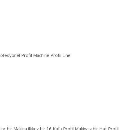
esyonel Profil Machine Profil Line
l
nç bir Makina ilkkez bir 16 Kafa Profil Makinası bir Hat Profil