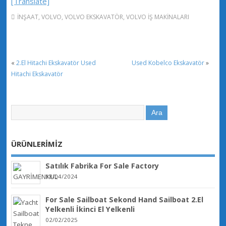
[Translate]
İNŞAAT
,
VOLVO
,
VOLVO EKSKAVATÖR
,
VOLVO İŞ MAKİNALARI
«
2.El Hitachi Ekskavatör Used
Used Kobelco Ekskavatör
»
Hitachi Ekskavatör
ÜRÜNLERİMİZ
Satılık Fabrika For Sale Factory
18/04/2024
For Sale Sailboat Sekond Hand Sailboat 2.El
Yelkenli İkinci El Yelkenli
02/02/2025