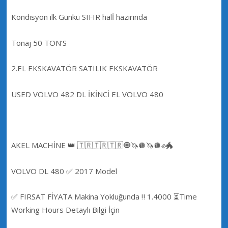
Kondisyon ilk Günkü SIFIR halİ hazırında
Tonaj 50 TON’S
2.EL EKSKAVATÖR SATILIK EKSKAVATÖR
USED VOLVO 482 DL İKİNCİ EL VOLVO 480
AKEL MACHİNE 👑 🇹🇷🇹🇷🇹🇷🧿🦄🪩🦄🪩✊🐲
VOLVO DL 480 ✅ 2017 Model
✅ FIRSAT FİYATA Makina Yokluğunda ‼️ 1.4000 ⏳Time
Working Hours Detaylı Bilgi İçin