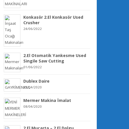
Konkasör 2.El Konkasör Used
Crusher
24/06/2022
2.El Otomatik Yankesme Used
Singile Saw Cutting
01/06/2022
Dublex Daire
29/04/2020
Mermer Makina İmalat
08/04/2020
2.El Mucarta – 2.El Dolgu