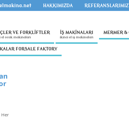
kelmakina.net
HAKKIMIZDA
REFERANSLARIMIZ
NÇLER VE FORKLİFTLER
İŞ MAKİNALARI
MERMER & 
nci̇ el ocak maki̇nalari
i̇ki̇nci̇ el i̇ş maki̇nalari
İKALAR FORSALE FAKTORY
van
or
 Her