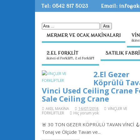
Tel: 0542 817 5023
Email: info@a
MERMER VE OCAK MAKİNALARI
Vİ
i̇ki̇
2.EL FORKLİT
SATILIK FABR
ikinci el forklift, 2.el forklift
2.El Gezer
Köprülü Ta
Vinci Used Ceiling Crane F
Sale Ceiling Crane
AKEL MAKİNA
16/07/2018
VİNÇLER VE
FORKLİFTLER
Hiç yorum yok
🚨 30 TON GEZER KÖPRÜLÜ TAVAN VİNCİ 🪝
Tonaj ve Ölçüde Tavan ve...