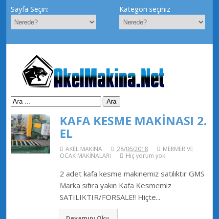
Sayfa Seçin:
Kategori seçiniz
KAFA KESME MAKİNASI 2.
EL
AKEL MAKİNA
28/06/2018
MERMER VE
OCAK MAKİNALARI
Hiç yorum yok
2 adet kafa kesme makinemiz satılıktır GMS
Marka sıfıra yakın Kafa Kesmemiz
SATILIKTIR/FORSALE!! Hiçte...
Devamını Oku..