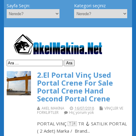
Sayfa Seçin:
Kategori seçiniz
2.El Portal Vinç Used
Portal Crene For Sale
Portal Crene Hand
Second Portal Crene
AKEL MAKİNA
16/07/2018
VİNÇLER VE
FORKLİFTLER
Hiç yorum yok
PORTAL VINÇ 🇹🇷 TR 🪝 SATILIK PORTAL
( 2 Adet) Marka / Brand...