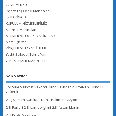
GAYRİMENKUL
İnşaat Taş Ocağı Makinaları
İŞ MAKİNALARI
KURULUM HİZMETLERİMİZ
Mermer Makinaları
MERMER VE OCAK MAKİNALARI
Metal İşleme
VİNÇLER VE FORKLİFTLER
Yacht Sailboat Tekne Yat
YENİ MERMER MAKİNELERİ
Son Yazılar
For Sale Sailboat Sekond Hand Sailboat 2.El Yelkenli İkinci El
Yelkenli
Vinç Söküm Kurulum Tamir Bakım Revizyon
2.El Ferrari 2.El Lamborghini 2.El Aston Martin
2.El Profil Makinası