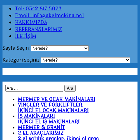
Tel: 0542 817 5023
Email: info@akelmakina.net
HAKKIMIZDA
REFERANSLARIMIZ
İLETİŞİM
Sayfa Seçin:
Kategori seçiniz
MERMER VE OCAK MAKİNALARI
VİNÇLER VE FORKLİFTLER
İKİNCİ EL OCAK MAKİNALARI
İŞ MAKİNALARI
İKİNCİ EL İŞ MAKİNALARI
MERMER & GRANİT
2.EL ARAÇLARIMIZ
2.el satılık araçlar, ikinci el araç