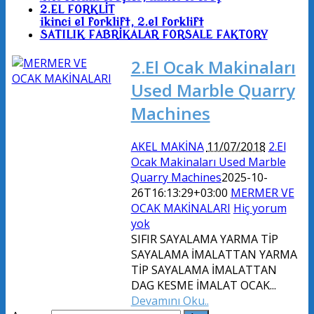
2.EL FORKLİT
ikinci el forklift, 2.el forklift
SATILIK FABRİKALAR FORSALE FAKTORY
2.El Ocak Makinaları
Used Marble Quarry
Machines
AKEL MAKİNA
11/07/2018
2.El
Ocak Makinaları Used Marble
Quarry Machines
2025-10-
26T16:13:29+03:00
MERMER VE
OCAK MAKİNALARI
Hiç yorum
yok
SIFIR SAYALAMA YARMA TİP
SAYALAMA İMALATTAN YARMA
TİP SAYALAMA İMALATTAN
DAG KESME İMALAT OCAK...
Devamını Oku..