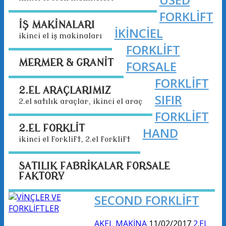
FORKLİFT
İŞ MAKİNALARI
İKİNCİEL
i̇ki̇nci̇ el i̇ş maki̇nalari
FORKLİFT
MERMER & GRANİT
FORSALE
FORKLİFT
2.EL ARAÇLARIMIZ
SIFIR
2.el satılık araçlar, ikinci el araç
FORKLİFT
2.EL FORKLİT
HAND
ikinci el forklift, 2.el forklift
SATILIK FABRİKALAR FORSALE
FAKTORY
SECOND FORKLİFT
AKEL MAKİNA
11/02/2017
2.EL