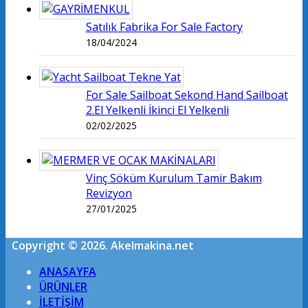
Satılık Fabrika For Sale Factory
18/04/2024
For Sale Sailboat Sekond Hand Sailboat
2.El Yelkenli İkinci El Yelkenli
02/02/2025
Vinç Söküm Kurulum Tamir Bakım
Revizyon
27/01/2025
Copyright © 2026. Akelmakina.net
ANASAYFA
ÜRÜNLER
İLETİŞİM