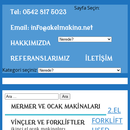
Sayfa Seçin:
Tel: 0542 817 5023
Email: info@akelmakina.net
HAKKIMIZDA
REFERANSLARIMIZ
İLETİŞİM
Kategori seçiniz
MERMER VE OCAK MAKİNALARI
2.EL
FORKLİFT
VİNÇLER VE FORKLİFTLER
USED
i̇ki̇nci̇ el ocak maki̇nalari