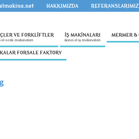
kelmakina.net
HAKKIMIZDA
REFERANSLARIMIZ
NÇLER VE FORKLİFTLER
İŞ MAKİNALARI
MERMER & 
nci̇ el ocak maki̇nalari
i̇ki̇nci̇ el i̇ş maki̇nalari
İKALAR FORSALE FAKTORY
g