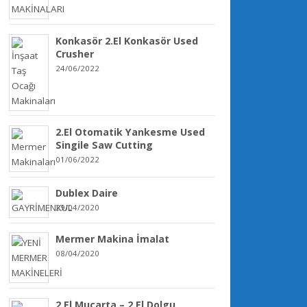
Konkasör 2.El Konkasör Used
Crusher
24/06/2022
2.El Otomatik Yankesme Used
Singile Saw Cutting
01/06/2022
Dublex Daire
29/04/2020
Mermer Makina İmalat
08/04/2020
2.El Mucarta – 2.El Dolgu