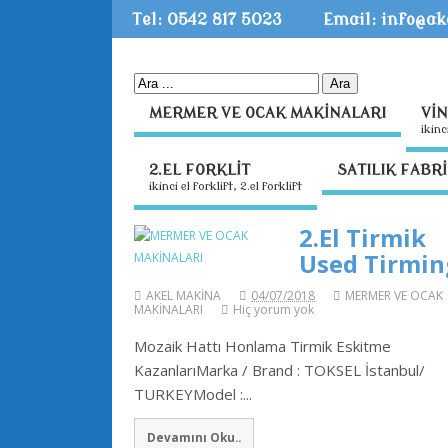
Tel: 0542 817 5023
Email: info@a
MERMER VE OCAK MAKİNALARI
Vİ
i̇ki̇
2.EL FORKLİT
SATILIK FABR
ikinci el forklift, 2.el forklift
2.El Tirmik
Used Tirmin
AKEL MAKİNA
04/07/2018
MERMER VE OCAK
MAKİNALARI
Hiç yorum yok
Mozaik Hattı Honlama Tirmik Eskitme
KazanlarıMarka / Brand : TOKSEL İstanbul/
TURKEYModel :...
Devamını Oku..