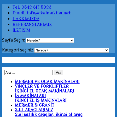
Tel: 0542 817 5023
Email: info@akelmakina.net
HAKKIMIZDA
REFERANSLARIMIZ
İLETİŞİM
Sayfa Seçin:
Kategori seçiniz
MERMER VE OCAK MAKİNALARI
VİNÇLER VE FORKLİFTLER
İKİNCİ EL OCAK MAKİNALARI
İŞ MAKİNALARI
İKİNCİ EL İŞ MAKİNALARI
MERMER & GRANİT
2.EL ARAÇLARIMIZ
2.el satılık araçlar, ikinci el araç