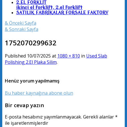
2.EL FORKLİT
ikinci el forklift, 2.el forklift
SATILIK FABRİKALAR FORSALE FAKTORY
& Önceki Sayfa
& Sonraki Sayfa
1752070299632
Published
10/07/2025
at
1080 × 810
in
Used Slab
Polishing 2.El Plaka Silim
.
Henüz yorum yapılmamış
Bu haber kaynağına abone olun
Bir cevap yazın
E-posta hesabınız yayımlanmayacak.
Gerekli alanlar
*
ile işaretlenmişlerdir