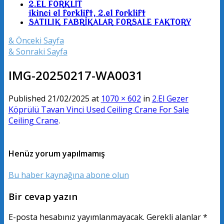
2.EL FORKLİT
ikinci el forklift, 2.el forklift
SATILIK FABRİKALAR FORSALE FAKTORY
& Önceki Sayfa
& Sonraki Sayfa
IMG-20250217-WA0031
Published
21/02/2025
at
1070 × 602
in
2.El Gezer
Köprülü Tavan Vinci Used Ceiling Crane For Sale
Ceiling Crane
.
Henüz yorum yapılmamış
Bu haber kaynağına abone olun
Bir cevap yazın
E-posta hesabınız yayımlanmayacak.
Gerekli alanlar
*