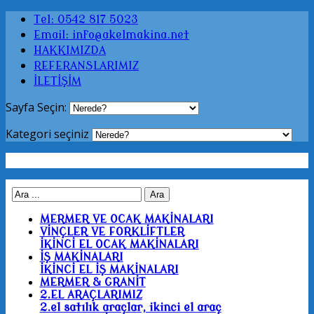
Tel: 0542 817 5023
Email: info@akelmakina.net
HAKKIMIZDA
REFERANSLARIMIZ
İLETİŞİM
Sayfa Seçin:
Kategori seçiniz
MERMER VE OCAK MAKİNALARI
VİNÇLER VE FORKLİFTLER
İKİNCİ EL OCAK MAKİNALARI
İŞ MAKİNALARI
İKİNCİ EL İŞ MAKİNALARI
MERMER & GRANİT
2.EL ARAÇLARIMIZ
2.el satılık araçlar, ikinci el araç