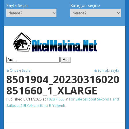
Sayfa Seçin:
Kategori seçiniz
& Önceki Sayfa
& Sonraki Sayfa
8501904_20230316020
851660_1_XLARGE
Published
07/11/2025
at
1028 × 685
in
For Sale Sailboat Sekond Hand
Sailboat 2.El Yelkenli İkinci El Yelkenli
.