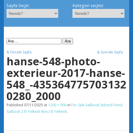
Sayfa Seçin:
Kategori seçiniz
& Önceki Sayfa
& Sonraki Sayfa
hanse-548-photo-
exterieur-2017-hanse-
548_-435364775703132
0280_2000
Published
07/11/2025
at
1200 × 900
in
For Sale Sailboat Sekond Hand
Sailboat 2.El Yelkenli İkinci El Yelkenli
.