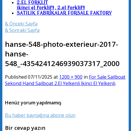
2.EL FORKLİT
ikinci el forklift, 2.el forklift
SATILIK FABRİKALAR FORSALE FAKTORY
& Önceki Sayfa
& Sonraki Sayfa
hanse-548-photo-exterieur-2017-
hanse-
548_-4354241246939037317_2000
Published
07/11/2025
at
1200 × 900
in
For Sale Sailboat
Sekond Hand Sailboat 2.El Yelkenli İkinci El Yelkenli
.
Henüz yorum yapılmamış
Bu haber kaynağına abone olun
Bir cevap yazın