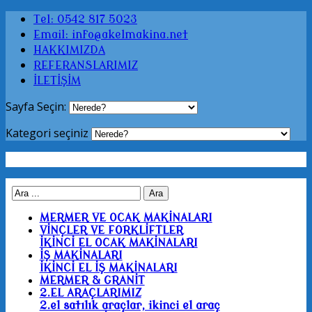
Tel: 0542 817 5023
Email: info@akelmakina.net
HAKKIMIZDA
REFERANSLARIMIZ
İLETİŞİM
Sayfa Seçin:
Kategori seçiniz
MERMER VE OCAK MAKİNALARI
VİNÇLER VE FORKLİFTLER
İKİNCİ EL OCAK MAKİNALARI
İŞ MAKİNALARI
İKİNCİ EL İŞ MAKİNALARI
MERMER & GRANİT
2.EL ARAÇLARIMIZ
2.el satılık araçlar, ikinci el araç