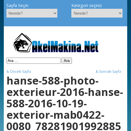
Sayfa Seçin:
Kategori seçiniz
& Önceki Sayfa
& Sonraki Sayfa
hanse-588-photo-
exterieur-2016-hanse-
588-2016-10-19-
exterior-mab0422-
0080_78281901992885