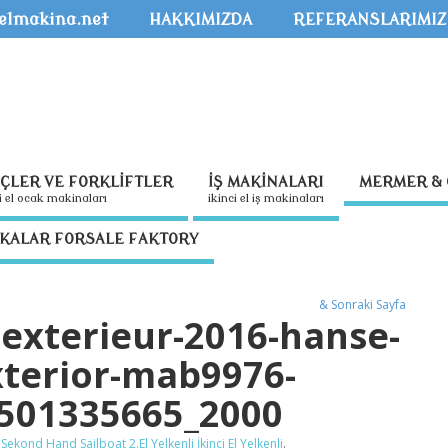
kelmakina.net
HAKKIMIZDA
REFERANSLARIMIZ
NÇLER VE FORKLİFTLER
İŞ MAKİNALARI
MERMER & 
nci̇ el ocak maki̇nalari
i̇ki̇nci̇ el i̇ş maki̇nalari
İKALAR FORSALE FAKTORY
& Sonraki Sayfa
exterieur-2016-hanse-
xterior-mab9976-
501335665_2000
 Sekond Hand Sailboat 2.El Yelkenli İkinci El Yelkenli
.