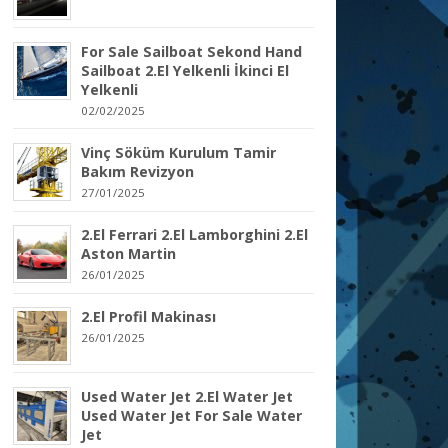
For Sale Sailboat Sekond Hand
Sailboat 2.El Yelkenli İkinci El
Yelkenli
02/02/2025
Vinç Söküm Kurulum Tamir
Bakım Revizyon
27/01/2025
2.El Ferrari 2.El Lamborghini 2.El
Aston Martin
26/01/2025
2.El Profil Makinası
26/01/2025
Used Water Jet 2.El Water Jet
Used Water Jet For Sale Water
Jet