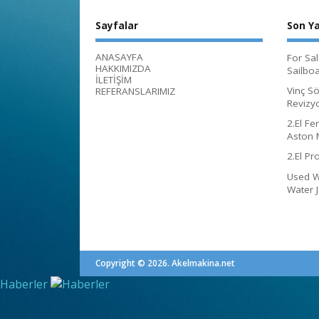
Sayfalar
Son Ya
ANASAYFA
For Sa
HAKKIMIZDA
Sailboat
İLETİŞİM
Vinç S
REFERANSLARIMIZ
Revizy
2.El Fe
Aston 
2.El Pr
Used Wa
Water J
Copyright © 2026. Akelmakina.net
Haberler