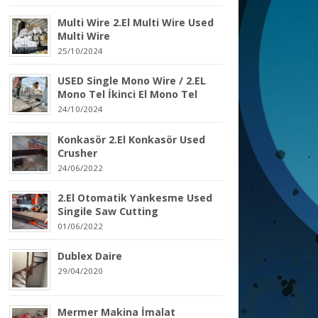
Multi Wire 2.El Multi Wire Used
Multi Wire
25/10/2024
USED Single Mono Wire / 2.EL
Mono Tel İkinci El Mono Tel
24/10/2024
Konkasör 2.El Konkasör Used
Crusher
24/06/2022
2.El Otomatik Yankesme Used
Singile Saw Cutting
01/06/2022
Dublex Daire
29/04/2020
Mermer Makina İmalat