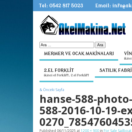
Tel: 0542 817 5023
Email: info@a
MERMER VE OCAK MAKİNALARI
Vİ
i̇ki̇
2.EL FORKLİT
SATILIK FABR
ikinci el forklift, 2.el forklift
& Önceki Sayfa
hanse-588-photo-
588-2016-10-19-e
0270_7854760453
Published
06/11/2025
at
1200 × 900
in
For Sale Sailboat