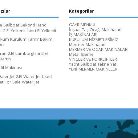
zılar
Kategoriler
GAYRİMENKUL
le Sailboat Sekond Hand
İnşaat Taş Ocağı Makinaları
 2.El Yelkenli İkinci El Yelkenli
İŞ MAKİNALARI
öküm Kurulum Tamir Bakım
KURULUM HİZMETLERİMİZ
Mermer Makinaları
on
MERMER VE OCAK MAKİNALARI
rrari 2.El Lamborghini 2.El
Metal İşleme
Martin
VİNÇLER VE FORKLİFTLER
Yacht Sailboat Tekne Yat
ofil Makinası
YENİ MERMER MAKİNELERİ
ter Jet 2.El Water Jet Used
et For Sale Water Jet