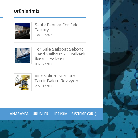
Ürünlerimiz
Satılık Fabrika For Sale
Factory
18/04/2024
For Sale Sailboat Sekond
Hand Sailboat 2.El Yelkenli
İkinci El Yelkenli
02/02/2025
Vinç Söküm Kurulum
Tamir Bakım Revizyon
27/01/2025
ANASAYFA
ÜRÜNLER
İLETİŞİM
SİSTEME GİRİŞ