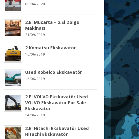
08/04/2020
2.El Mucarta – 2.El Dolgu
Makinası
21/09/2019
2.Komatsu Ekskavatör
16/06/2019
Used Kobelco Ekskavatör
16/06/2019
2.El VOLVO Ekskavatör Used
VOLVO Ekskavatör For Sale
Ekskavatör
14/06/2019
2.El Hitachi Ekskavatör Used
Hitachi Ekskavatör